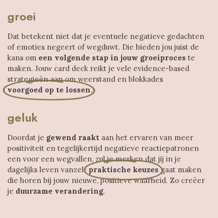
groei
Dat betekent niet dat je eventuele negatieve ​gedachten
of emoties negeert of wegduwt. Die bieden jou juist de
kans om
een ​volgende stap in jouw ​groeiproces
te
maken. Jouw card deck ​reikt je vele evidence-based ​
strategieën aan om weerstand en ​blokkades
voorgoed op te ​lossen
.
geluk
Doordat je
gewend raakt
aan het ​ervaren van meer
positiviteit en tegelijkertijd ​negatieve reactiepatronen
een ​voor een wegvallen, zul je ​merken dat jij in je
dagelijks ​leven vanzelf
praktische keuzes
​gaat maken
die horen bij jouw ​nieuwe, positieve waarheid. Zo creëer
je
duurzame verandering
.