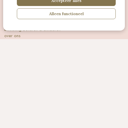
Accepteer alles
voor jouw fijnste leven
Alleen functioneel
veelgestelde vragen
bestelling beheren & annuleren
over ons
contact
nieuwsbrief
algemene voorwaarden
pricavyverklaring
@binnen.in