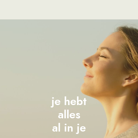
je hebt
alles
al in je